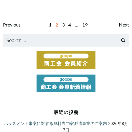
Posts
Posts
Po
Page
Page
Page
Page
Page
Previous
1
2
3
4
…
19
Next
navigation
navigation
na
Search
for:
最近の投稿
ハラスメント事案に対する無料専門家派遣事業のご案内
2026年8月
7日