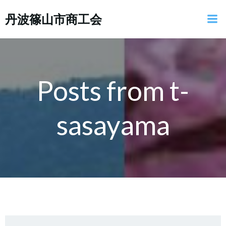
コ
丹波篠山市商工会
ン
テ
ン
ツ
へ
ス
Posts from
t-
キ
ッ
sasayama
プ