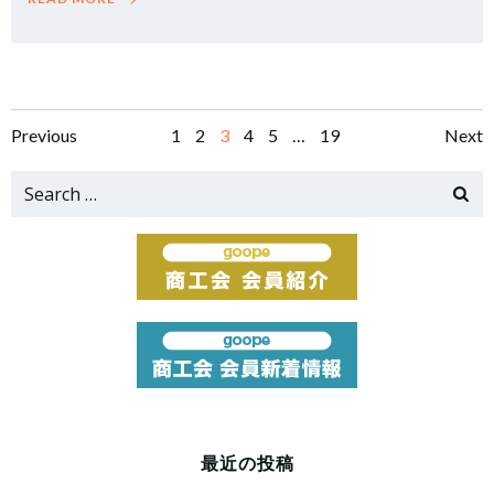
Posts
Posts
Po
Page
Page
Page
Page
Page
Page
Previous
1
2
3
4
5
…
19
Next
navigation
navigation
na
Search
for:
最近の投稿