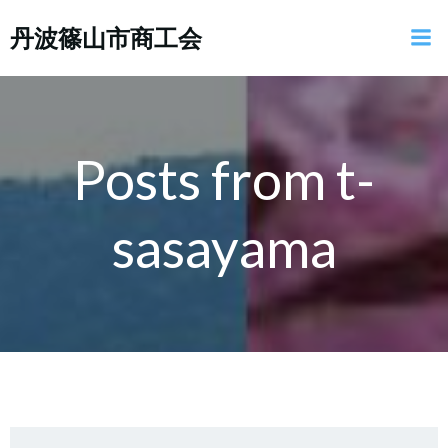
コ
丹波篠山市商工会
ン
テ
ン
ツ
へ
ス
Posts from
t-
キ
ッ
sasayama
プ