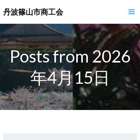
コ
丹波篠山市商工会
ン
テ
ン
ツ
へ
ス
Posts from 2026
キ
ッ
年4月15日
プ