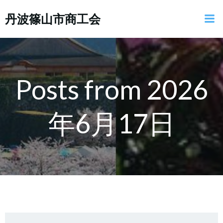
コ
丹波篠山市商工会
ン
テ
ン
ツ
へ
ス
Posts from 2026
キ
ッ
年6月17日
プ