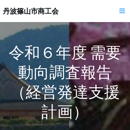
コ
丹波篠山市商工会
ン
テ
ン
ツ
へ
ス
令和６年度 需要
キ
ッ
動向調査報告
プ
（経営発達支援
計画）