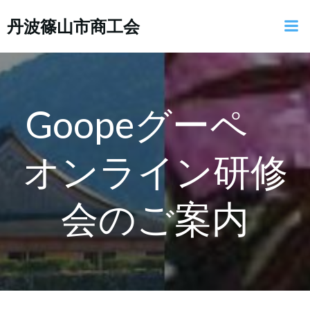
コ
丹波篠山市商工会
ン
テ
ン
ツ
へ
ス
Goopeグーペ
キ
ッ
オンライン研修
プ
会のご案内