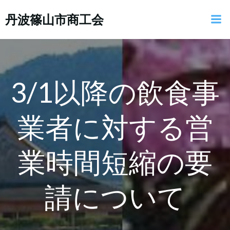
コ
丹波篠山市商工会
ン
テ
ン
ツ
へ
ス
3/1以降の飲食事
キ
ッ
業者に対する営
プ
業時間短縮の要
請について