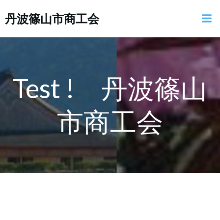
コ
丹波篠山市商工会
ン
テ
ン
ツ
へ
ス
Test ! 丹波篠山
キ
ッ
市商工会
プ