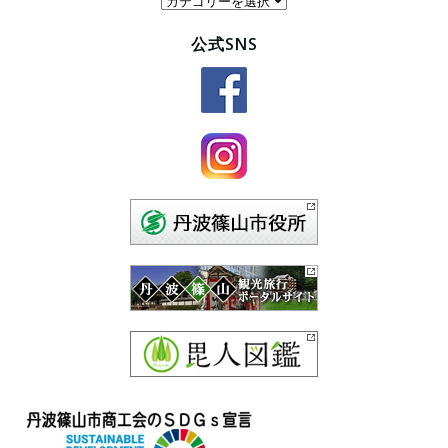
テ
公式SNS
ゴ
リ
ー