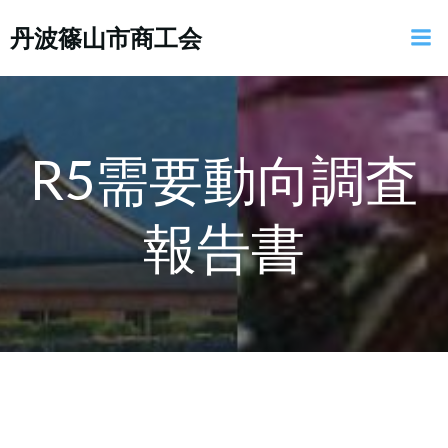
コ
丹波篠山市商工会
ン
テ
ン
ツ
へ
ス
R5需要動向調査
キ
ッ
報告書
プ