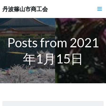
コ
丹波篠山市商工会
ン
テ
ン
ツ
へ
ス
Posts from 2021
キ
ッ
年1月15日
プ