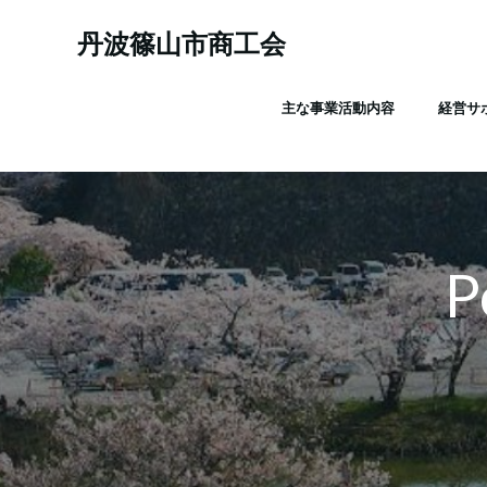
コ
ン
丹波篠山市商工会
テ
ン
主な事業活動内容
経営サ
ツ
へ
ス
キ
ッ
プ
P