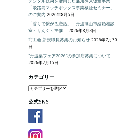
デジタル技術を活用した雇用導入促進事業
「淡路島マッチボックス事業検証セミナー」
のご案内
2026年8月5日
「香りで繋がる恋活」 丹波篠山市結婚相談
室～りんぐ～主催
2026年8月3日
商工会 新規職員募集のお知らせ
2026年7月30
日
“丹波栗フェア2026″の参加店募集について
2026年7月15日
カテゴリー
カ
テ
公式SNS
ゴ
リ
ー