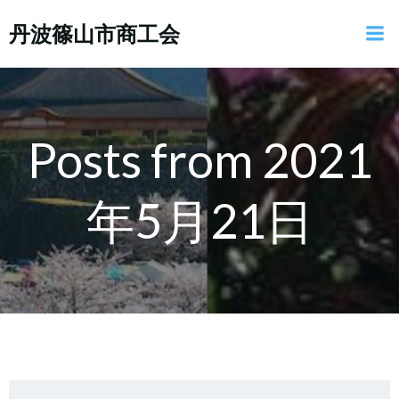
コ
丹波篠山市商工会
ン
テ
ン
ツ
へ
ス
Posts from 2021
キ
ッ
年5月21日
プ