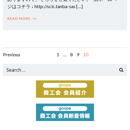
ジはコチラ ↓ http://scic.tanba-sas […]
READ MORE
Posts
Posts
Page
Page
Page
Page
Previous
1
…
8
9
10
navigation
navigation
Search
for: