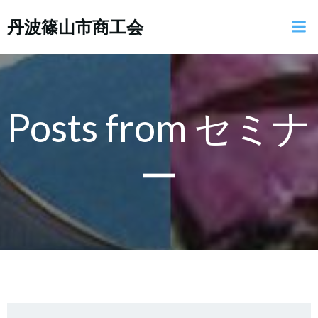
コ
丹波篠山市商工会
ン
テ
ン
ツ
へ
ス
Posts from セミナ
キ
ッ
ー
プ