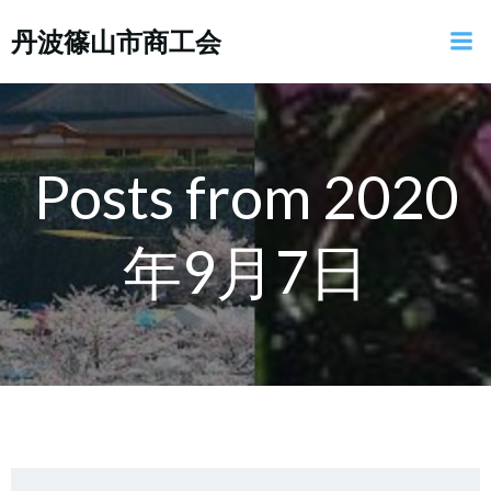
コ
丹波篠山市商工会
ン
テ
ン
ツ
へ
ス
Posts from 2020
キ
ッ
年9月7日
プ