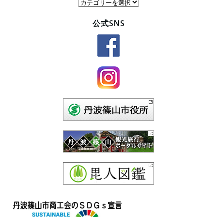
カ
テ
公式SNS
ゴ
リ
ー